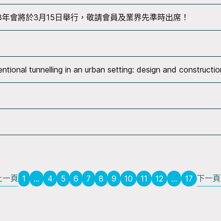
3年會將於3月15日舉行，敬請會員及業界先準時出席！
tunnelling in an urban setting: design and construction
上一頁
下一頁
1
...
4
5
6
7
8
9
10
11
12
...
17