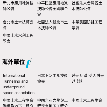
新北市應用地質技
中華民國應用地質
社團法人台灣省土
師公會
技師公會全國聯合
木技師公會
會
台北市土木技師公
社團法人新北市土
中華民國防蝕工程
會
木技師公會
學會
中國土木水利工程
學會
海外單位
International
日本トンネル技術
한국 터널 및 지하공
Tunnelling and
協会
간 협회
underground
space association
中國土木工程學會
中國岩石力學與工
中國土木工程學會
隧道及地下工程分
程學會地下工程分