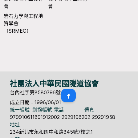
會
會
岩石力學與工程地
質學會
（SRMEG）
社團法人中華民國隧道協會
台內社字第8580796號
成立日期：1996/06/01
統一編號
劃撥帳號
電話
傳真
97991061
18919120
02-29291962
02-29291958
地址
234新北市永和區中和路345號7樓之1