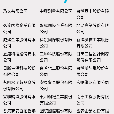
乃文有限公司
中興測量有限公司
台灣西卡股份有限
公司
弘浚國際企業有限
永紘國際企業有限
地景實業股份有限
公司
公司
公司
威建企業股份有限
科銳國際股份有限
新峰機械工業股份
公司
公司
有限公司
臺鍍科技股份有限
三聯科技股份有限
日商三信設計開發
公司
公司
股份有限公司
日勝生活科技股份
台普化工股份有限
台灣昕諾飛股份有
有限公司
公司
限公司
永明水泥製品廠股
安東貿易股份有限
宏遠儀器有限公司
份有限公司
公司
宜聯鋼鐵股份有限
東和鋼鐵企業股份
南寧工程股份有限
公司
有限公司
公司
香港商安百拓香港
國統國際股份有限
國森企業股份有限