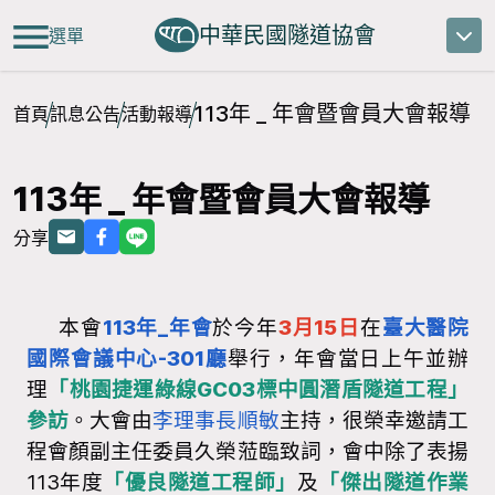
中華民國隧道協會
選單
113年 _ 年會暨會員大會報導
首頁
訊息公告
活動報導
113年 _ 年會暨會員大會報導
分享
本會
113年_年會
於今年
3月15日
在
臺大醫院
國際會議中心-301廳
舉行，年會當日上午並辦
理
「桃園捷運綠線GC03標中圓潛盾隧道工程」
參訪
。大會由
李理事長順敏
主持，很榮幸邀請工
程會顏副主任委員久榮蒞臨致詞，會中除了表揚
113年度
「優良隧道工程師」
及
「傑出隧道作業