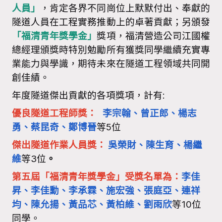
人員」
，肯定各界不同崗位上默默付出、奉獻的
隧道人員在工程實務推動上的卓著貢獻；另頒發
「福清青年獎學金」
獎項，福清營造公司江國權
總經理頒獎時特別勉勵所有獲獎同學繼續充實專
業能力與學識，期待未來在隧道工程領域共同開
創佳績。
年度隧道傑出貢獻的各項獎項，計有:
優良隧道工程師獎：
李宗翰、曾正郎、楊志
勇、蔡昆奇、鄭博晉
等
5
位
傑出隧道作業人員獎：
吳榮財、陳生育、楊繼
維
等
3
位
。
第五屆「福清青年獎學金」受獎名單為：
李佳
昇、李佳勳、李承霖、施宏強、張庭亞、連祥
均、陳允揚、黃品芯、黃柏維、劉雨欣
等
10
位
同學。