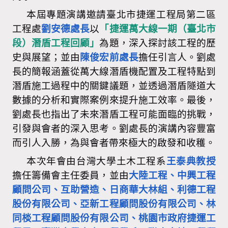
本屆專題演講邀請臺北市捷運工程局第二區
工程處
劉安德處長
以
「捷運萬大線一期（臺北市
段）潛盾工程回顧」
為題，深入探討該工程的歷
史與展望；並由
陳俊宏前處長
擔任引言人。劉處
長的簡報涵蓋從萬大線潛盾機配置及工程特點到
潛盾施工過程中的關鍵議題，並透過潛盾隧道大
數據的分析和實際案例來提升施工效率。最後，
劉處長也指出了未來潛盾工程可能面臨的挑戰，
引發與會者的深入思考。劉處長的演講內容豐富
而引人入勝，為與會者帶來極大的啟發和收穫。
本次年會由台灣大學土木工程系
王泰典教授
擔任籌備會主任委員，並由
大陸工程、中興工程
顧問公司、互助營造、日商華大林組、利德工程
股份有限公司、亞新工程顧問股份有限公司、林
同棪工程顧問股份有限公司、桃園市政府捷運工