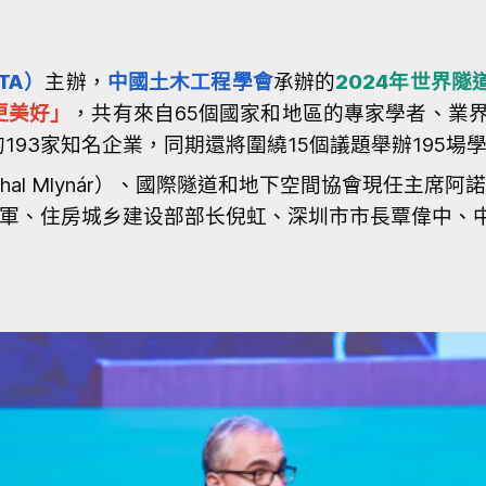
TA）
主辦，
中國土木工程學會
承辦的
2024年世界隧道大
更美好」
，共有來自65個國家和地區的專家學者、業界代
93家知名企業，同期還將圍繞15個議題舉辦195場
Mlynár）、
國際隧道和地下空間協會現任主席阿諾德·迪克
席易軍、住房城乡建设部部长倪虹、深圳市市長覃偉中