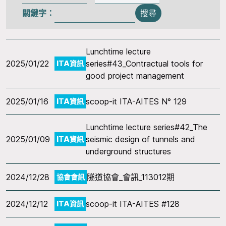
關鍵字：
搜尋
Lunchtime lecture
2025/01/22
series#43_Contractual tools for
ITA資訊
good project management
2025/01/16
scoop-it ITA-AITES N° 129
ITA資訊
Lunchtime lecture series#42_The
2025/01/09
seismic design of tunnels and
ITA資訊
underground structures
2024/12/28
隧道協會_會訊_113012期
協會會訊
2024/12/12
scoop-it ITA-AITES #128
ITA資訊