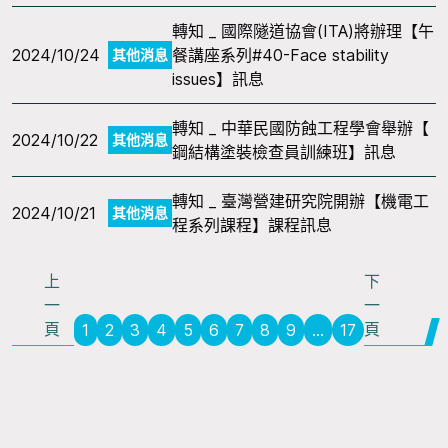
轉知 _ 國際隧道協會(ITA)將辦理【午
2024/10/24
餐講座系列#40-Face stability
其他消息
issues】訊息
轉知 _ 中華民國防蝕工程學會舉辦【
2024/10/22
其他消息
鋼結構塗裝檢查員訓練班】訊息
轉知 _ 臺灣營建研究院開辦【機電工
2024/10/21
其他消息
程系列課程】課程訊息
上
下
一
一
頁
頁
1
2
3
4
5
6
7
8
9
...
17