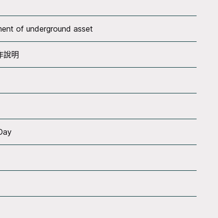
ment of underground asset
作說明
 Day