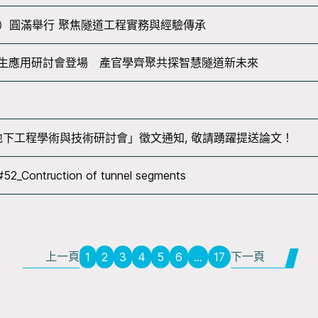
0）圓滿舉行 聚焦隧道工程實務與經驗傳承
生應用研討會登場 產官學齊聚共探智慧隧道新未來
地下工程學術與技術研討會」徵文通知, 敬請踴躍提送論文！
s#52_Contruction of tunnel segments
上一頁
下一頁
1
2
3
4
5
6
...
17