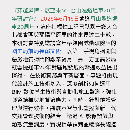
『穿越屏障、展望未來- 雪山隧道通車20周
年研討會』
2026年6月16日
適逢
雪山隧道通
車20周年
，這座指標性工程已默默守護大台
北都會區與蘭陽平原間的往來長達二十載。
本研討會特別邀請當年帶領團隊衝破險阻的
國工局前局長鄭文隆
，以第一手視角揭開與
惡劣地質搏鬥的艱辛歲月，另一方面高公局
就雪隧通車20年對區域發展的深遠效益提出
探討。 在技術實務與革新層面，專題將由現
代設計施工技術切入，深度剖析如何運用
BIM 數位孿生技術與自動化施工監測，強化
隧道結構與地質適應力。同時，針對維護管
理與運行效率，將展示智慧化監控與新一代
交通管理技術的結合，透過 AI 影像辨識與
動態流量調度，實現精準預判並緩解長隧道