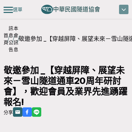
中華民國隧道協會
選單
訊
本
首
息
會
敬邀參加 _【穿越屏障、展望未來－雪山隧
頁
公
訊
告
息
敬邀參加 _【穿越屏障、展望未
來－雪山隧道通車20周年研討
會】，歡迎會員及業界先進踴躍
報名!
分享