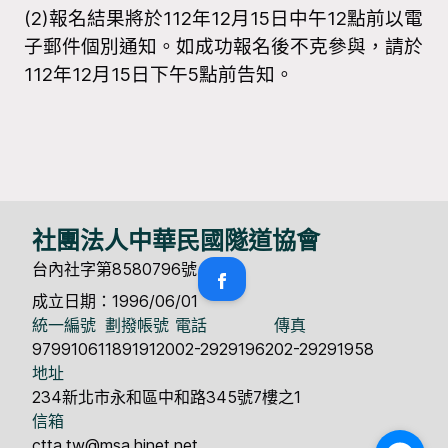
(2)報名結果將於112年12月15日中午12點前以電
子郵件個別通知。如成功報名後不克參與，請於
112年12月15日下午5點前告知。
社團法人中華民國隧道協會
台內社字第8580796號
成立日期：1996/06/01
統一編號
劃撥帳號
電話
傳真
97991061
18919120
02-29291962
02-29291958
地址
234新北市永和區中和路345號7樓之1
信箱
ctta.tw@msa.hinet.net