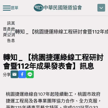
中華民國隧道協會
選單
訊
其
首
息
他
轉知 _ 【桃園捷運綠線工程研討會暨112
頁
公
消
告
息
轉知 _ 【桃園捷運綠線工程研討
會暨112年成果發表會】訊息
分享
桃園捷運綠線自107年起陸續動工，桃園市政府
捷運工程局及各專業團隊協力合作、全力克服，
爭取115年通車至藝文特區、完成G11站至G32