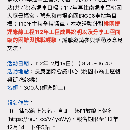
站(共7站)為通車目標；117年再往南通車至桃園
大廟景福宮、舊永和市場商圈的G08車站為目
標；119年主線全線通車。本次活動針對
桃園捷
運綠線工程112年工程成果說明以及分享工程面
臨的困難與挑戰經驗
，誠摯邀請參與活動及意見
交流。
活動日期
：112年12月19日(二) 8:30~16:40
活動地點
：長庚國際會議中心 (桃園市龜山區復
興街7號3樓)
名額
：300人(額滿即止)
報名作業
：
(1)一律採線上報名，自即日起開放線上報名
(https://reurl.cc/V4yoWy)，報名期限至112年
12月14日下午5點止