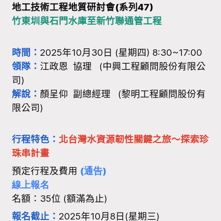
地工技術工程地質研討會
(
系列
47)
竹東圳與石門水庫至新竹聯通管工程
時間：
2025
年
10
月
30
日
(
星期四
) 8:30~17:00
領隊：
江政恩
協理
(
中興工程顧問股份有限公
司
)
解說：
顏呈仰
副總經理
(
黎明工程顧問股份有
限公司
)
行程特色：
北台灣水資源韌性關鍵之旅～探索珍
珠串計畫
預定行程及費用
(通告)
線上報名
名額：
35
位
(
額滿為止
)
報名截止：
2025
年
10
月
8
日
(
星期三
)