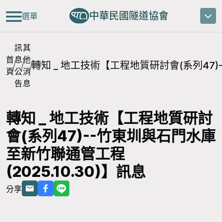
中華民國隧道協會
選單
訊
其
首
息
他
轉知 _ 地工技術【工程地質研討會(系列47)-
頁
公
消
告
息
轉知 _ 地工技術【工程地質研討
會(系列47)--竹東圳與石門水庫
至新竹聯通管工程
(2025.10.30)】訊息
分享