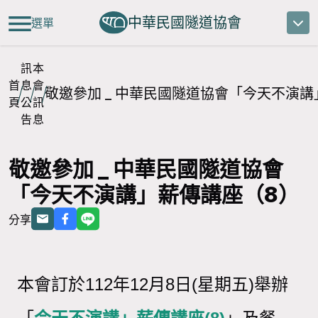
中華民國隧道協會
選單
訊
本
首
息
會
敬邀參加 _ 中華民國隧道協會「今天不演講
頁
公
訊
告
息
敬邀參加 _ 中華民國隧道協會
「今天不演講」薪傳講座（8）
分享
本會訂於
112
年
12
月
8
日
(
星期五
)
舉辦