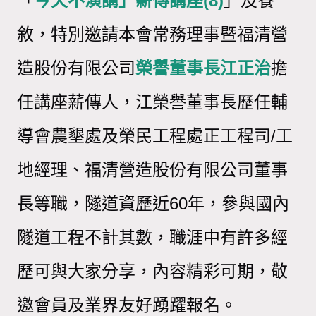
「
今天不演講」薪傳講座
(8)
」
及餐
敘，特別邀請本會常務理事暨福清營
造股份有限公司
榮譽董事長江正治
擔
任講座薪傳人，江榮譽董事長歷任輔
導會農墾處及榮民工程處正工程司
/
工
地經理、福清營造股份有限公司董事
長等職，隧道資歷近
60
年，參與國內
隧道工程不計其數，職涯中有許多經
歷可與大家分享，內容精彩可期，敬
邀會員及業界友好踴躍報名。