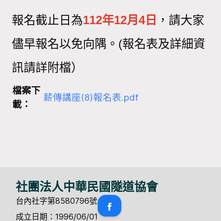
報名截止日為
112
年
12
月
4
日
，請大家
儘早報名以免向隅。
(
報名表及詳細資
訊請詳附檔）
檔案下
薪傳講座(8)報名表.pdf
載：
社團法人中華民國隧道協會
台內社字第8580796號
成立日期：1996/06/01