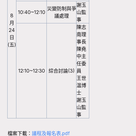
謝玉
災變防制與爭
10:40~12:10
山監
8
議處理
事
月
陳志
24
南理
日
事長
(五)
陳堯
中主
任委
12:10~12:30
綜合討論(3)
員
王世
温博
士
謝玉
山監
事
檔案下載：
議程及報名表.pdf