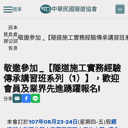
中華民國隧道協會
選單
訊
本
首
息
會
敬邀參加 _【隧道施工實務經驗傳承講習班
頁
公
訊
告
息
敬邀參加 _【隧道施工實務經驗
傳承講習班系列（1）】，歡迎
會員及業界先進踴躍報名!
分享
本會訂於
107年08月23-24日
(星期四-五)假
經