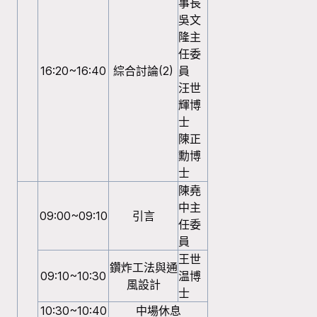
事長
吳文
隆主
任委
16:20~16:40
綜合討論(2)
員
汪世
輝博
士
陳正
勳博
士
陳堯
中主
09:00~09:10
引言
任委
員
王世
鑽炸工法與通
09:10~10:30
温博
風設計
士
10:30~10:40
中場休息