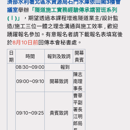
濟部水利署北區水資源局石門水庫依山閣3樓會
議室
舉辦
「隧道施工實務經驗傳承講習班系列
(Ⅰ)」
，期望透過本課程增進隧道業主/設計監
造/施工三位一體之理念溝通與施工效率 , 歡迎
踴躍報名參加。有意報名者請下載報名表填寫後
於
8月10日前
回傳本會秘書處。
日
開幕
時間
報到及致詞
期
貴賓
08:30~09:00
報到
陳志
09:00~09:10
開幕致詞
南理
事長
曹華
平副
署長
09:10~09:25
貴賓致詞
江明
郎局