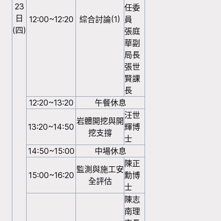
23
任委
日
12:00~12:20
綜合討論(1)
員
(四)
張庭
華副
局長
張世
賢課
長
12:20~13:20
午餐休息
汪世
岩體開挖與開
13:20~14:50
輝博
挖支撐
士
14:50~15:00
中場休息
陳正
監測與施工安
15:00~16:20
勳博
全評估
士
陳志
南理