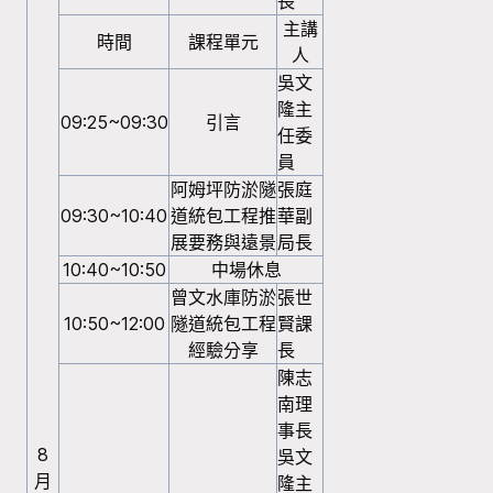
長
主講
時間
課程單元
人
吳文
隆主
09:25~09:30
引言
任委
員
阿姆坪防淤隧
張庭
09:30~10:40
道統包工程推
華副
展要務與遠景
局長
10:40~10:50
中場休息
曾文水庫防淤
張世
10:50~12:00
隧道統包工程
賢課
經驗分享
長
陳志
南理
事長
8
吳文
月
隆主