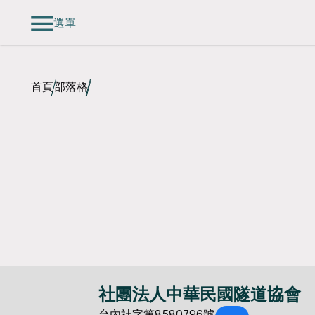
選單
首頁
部落格
社團法人中華民國隧道協會
台內社字第8580796號