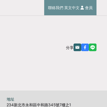
聯絡我們
英文
中文
會員
分享
地址
234新北市永和區中和路345號7樓之1