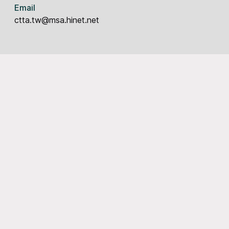
Email
ctta.tw@msa.hinet.net